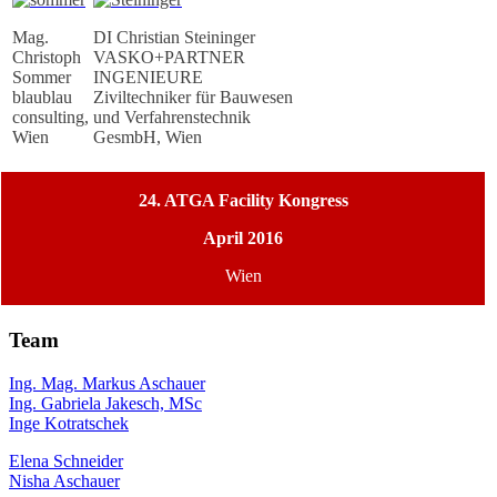
Mag.
DI Christian Steininger
Christoph
VASKO+PARTNER
Sommer
INGENIEURE
blaublau
Ziviltechniker für Bauwesen
consulting,
und Verfahrenstechnik
Wien
GesmbH, Wien
24. ATGA Facility Kongress
April 2016
Wien
Team
Ing. Mag. Markus Aschauer
Ing. Gabriela Jakesch, MSc
Inge Kotratschek
Elena Schneider
Nisha Aschauer