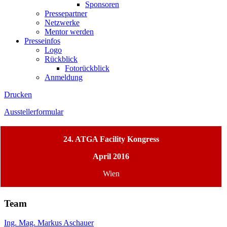
Sponsoren
Pressepartner
Netzwerke
Mentor werden
Presseinfos
Logo
Rückblick
Fotorückblick
Anmeldung
Drucken
Ausstellerformular
24. ATGA Facility Kongress
April 2016
Wien
Team
Ing. Mag. Markus Aschauer